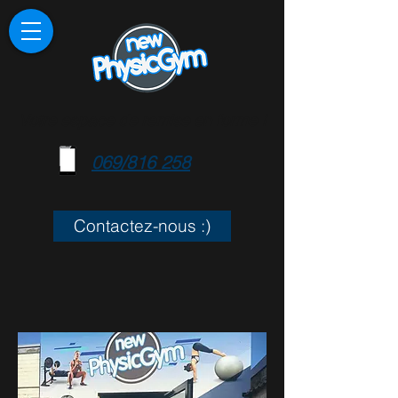
Votre espace de remise en forme !
069/816 258
Contactez-nous :)